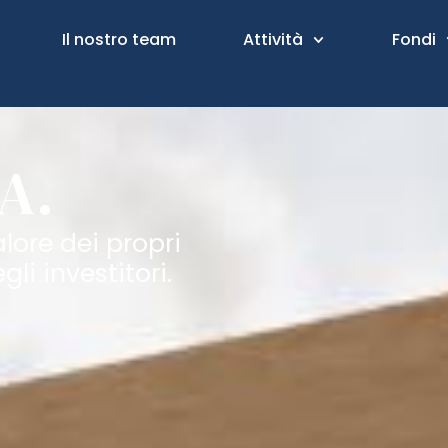
Il nostro team
Attività
Fondi
A.
lore dei propri
gli investitori.