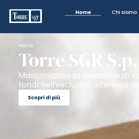
Home
Chi siamo
Home
Torre SGR S.p.
Massimizzare la creazione di va
fondi nell’esclusivo interesse de
Scopri di più